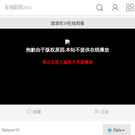



友嗨影院2025
渡清欢19在线观看


收藏
订阅
Dplayer19
Dpla