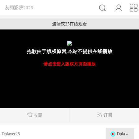



友嗨影院2025
渡清欢25在线观看


收藏
订阅
Dplayer25
Dpla