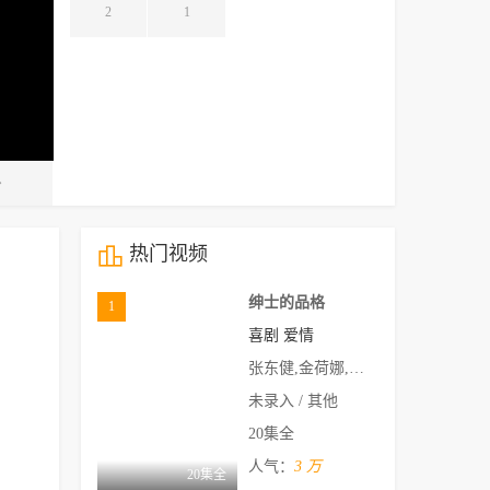
2
1


热门视频
绅士的品格
1
喜剧
爱情
张东健,金荷娜,金民钟,金秀路,李钟
未录入 / 其他
20集全
人气：
3 万
20集全