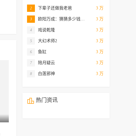
下辈子还做我老爸
3 万
2
欧阳万成：猜猜多少钱…
3 万
3
戏说乾隆
3 万
4
大幻术师2
3 万
5
鱼缸
3 万
6
陪月疑云
3 万
7
白莲邪神
3 万
8

热门资讯
24集全
24集全
2
锁爱三生
锁爱三生
美人攻略
哈妮克孜,方逸伦,高阳,关畅,纪凌
李九霖,关畅,袁梓铭,吴洛浛
李九霖,关畅,袁梓铭,吴洛浛