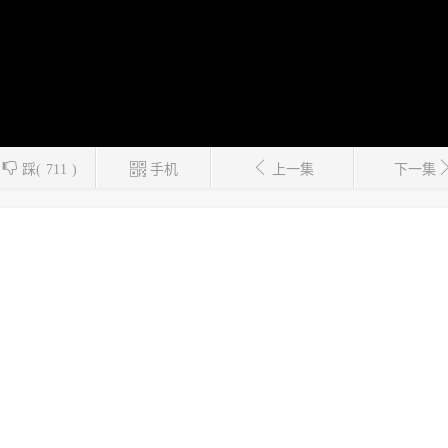



踩(
711
)
手机
上一集
下一集