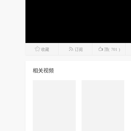



收藏
订阅
顶(
701
)
相关视频