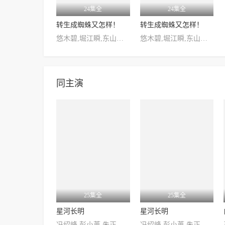
24集全
24集全
转生成蜘蛛又怎样！
转生成蜘蛛又怎样！
悠木碧,堀江瞬,东山奈央,石川界人,小仓唯
悠木碧,堀江瞬,东山奈央,石川界人,小仓唯
同主演
25集全
25集全
星河长明
星河长明
冯绍峰,彭小苒,朱正廷,程小蒙,金泽
冯绍峰,彭小苒,朱正廷,程小蒙,金泽