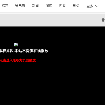
综艺
微电影
新闻
图库
明星
剧情

更多