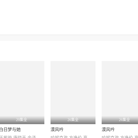
29集全
26集全
26集全
白日梦与她
漠风吟
漠风吟
王紫璇,唐晓天,金泽,冯韵之,张昊
哈妮克孜,方逸伦,高阳,关畅,纪凌